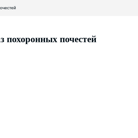
почестей
з похоронных почестей